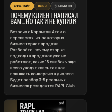
ОФФЛАЙН
10:00
АЛМАТЫ
ПОЧЕМУ КЛИЕНТ НАПИСАЛ
ВАМ… НО ТАК И НЕ КУПИЛ?
Встреча с Карлыгаш Атем о
переписках, из-за которых
бизнес теряет продажи.
Разберёте, почему старые
подходы в продажах уже не
работают, какие 15 ошибок чаще
всего уводят клиента и как
повышать конверсию в диалоге.
Будет разбор 3-5 реальных
бизнесов резидентов RAPL Club.