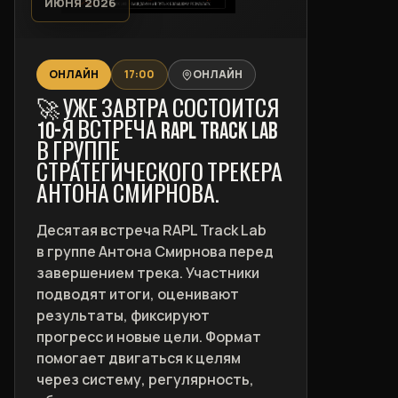
ИЮНЯ 2026
ОНЛАЙН
17:00
ОНЛАЙН
🚀 УЖЕ ЗАВТРА СОСТОИТСЯ
10-Я ВСТРЕЧА RAPL TRACK LAB
В ГРУППЕ
СТРАТЕГИЧЕСКОГО ТРЕКЕРА
АНТОНА СМИРНОВА.
Десятая встреча RAPL Track Lab
в группе Антона Смирнова перед
завершением трека. Участники
подводят итоги, оценивают
результаты, фиксируют
прогресс и новые цели. Формат
помогает двигаться к целям
через систему, регулярность,