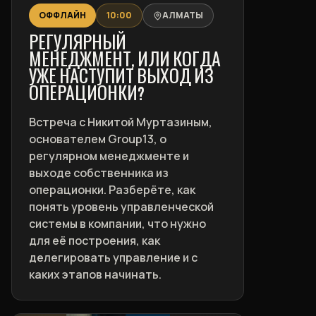
ОФФЛАЙН
10:00
АЛМАТЫ
РЕГУЛЯРНЫЙ
МЕНЕДЖМЕНТ, ИЛИ КОГДА
УЖЕ НАСТУПИТ ВЫХОД ИЗ
ОПЕРАЦИОНКИ?
Встреча с Никитой Муртазиным,
основателем Group13, о
регулярном менеджменте и
выходе собственника из
операционки. Разберёте, как
понять уровень управленческой
системы в компании, что нужно
для её построения, как
делегировать управление и с
каких этапов начинать.