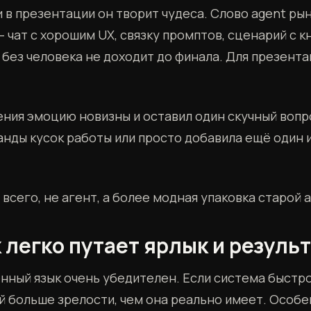
и в презентации он творит чудеса. Слово agent р
 чат с хорошим UX, связку промптов, сценарий с к
 без человека не доходит до финала. Для презента
ения эмоцию новизны и оставил один скучный вопр
анды кусок работы или просто добавила ещё один 
е всего, не агент, а более модная упаковка старой
 легко путает ярлык и резуль
нный язык очень убедителен. Если система быстро
й больше зрелости, чем она реально имеет. Особен