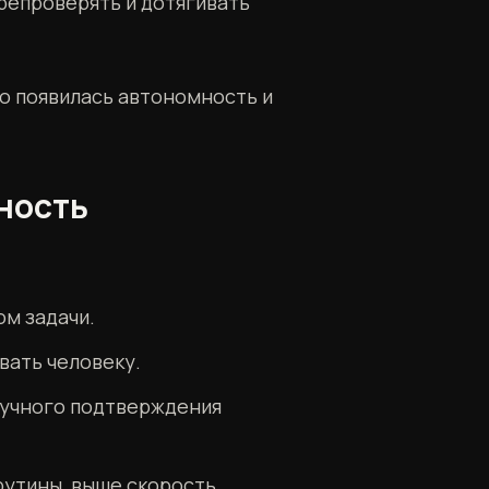
репроверять и дотягивать
но появилась автономность и
ность
м задачи.
вать человеку.
 ручного подтверждения
рутины, выше скорость