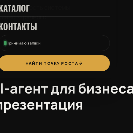
КАТАЛОГ
ь: способность системы
оянного ручного
КОНТАКТЫ
Принимаю заявки
НАЙТИ ТОЧКУ РОСТА
I-агент для бизнеса
презентация