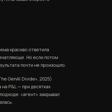
ема красиво ответила
печатляюще. Но если потом
езультата почти не произошло.
he GenAI Divide», 2025)
 на P&L — при десятках
 подходе: «агент» закрывал
алась.