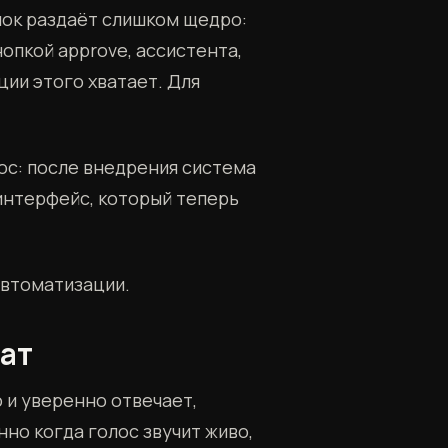
ынок раздаёт слишком щедро:
нопкой approve, ассистента,
ции этого хватает. Для
ос: после внедрения система
интерфейс, который теперь
 автоматизации.
тат
 и уверенно отвечает,
но когда голос звучит живо,