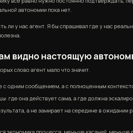
нику всё равно нужно постоянно подтверждать, пе
альной автономии пока нет.
ть ли у нас агент. Я бы спрашивал где у нас реаль
полезна.
кам видно настоящую автоном
торых слово агент мало что значит.
е с одним сообщением, а с полноценным контексто
цы: где она действует сама, а где должна эскалиро
зультата, а не замирает на середине в ожидании
ся экономика процесса: меньше касаний, меньше 