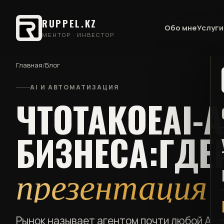
RUPPEL.KZ
Обо мне
Услуги
МЕНТОР · ИНВЕСТОР
Главная
/
Блог
AI И АВТОМАТИЗАЦИЯ
ЧТО
ТАКОЕ
AI-
БИЗНЕСА:
ГДЕ
презентация
Рынок называет агентом почти любой AI-п